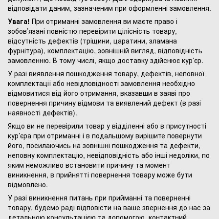
відповідати даним, зазначеним при оформленні замовлення.
Увага!
При отриманні замовлення ви маєте право і
зобов’язані повністю перевірити цілісність товару,
відсутність дефектів (тріщини, царатини, зламана
фурнітура), комплектацію, зовнішній вигляд, відповідність
замовленню. В тому числі, якщо доставку здійснює кур’єр.
У разі виявлення пошкодження товару, дефектів, неповної
комплектації або невідповідності замовлення необхідно
відмовитися від його отримання, вказавши в заяві про
повернення причину відмови та виявлений дефект (в разі
наявності дефектів).
Якщо ви не перевірили товар у відділенні або в присутності
кур’єра при отриманні і в подальшому вирішите повернути
його, посилаючись на зовнішні пошкодження та дефекти,
неповну комплектацію, невідповідність або інші недоліки, по
яким неможливо встановити причину та момент
виникнення, в прийнятті повернення товару може бути
відмовлено.
У разі виникнення питань при прийманні та поверненні
товару, будемо раді відповісти на ваше звернення до нас за
детальною консультацією та допомогою, контактний