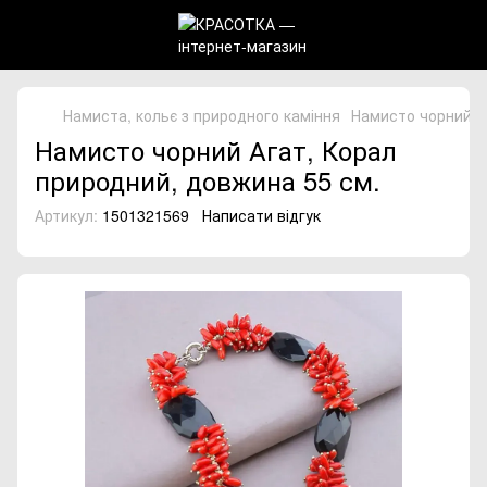
Намиста, кольє з природного каміння
Намисто чорний А
Намисто чорний Агат, Корал
природний, довжина 55 см.
Артикул:
1501321569
Написати відгук