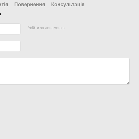
нтія
Повернення
Консультація
р
Увійти за допомогою