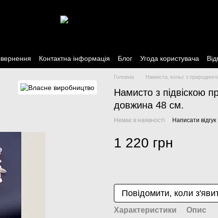
овернення
Контактна інформація
Блог
Угода користувача
Від
Головна
Намиста, кольє з природного
Намисто з підвіскою п
довжина 48 см.
Немає в наявності
Написати відгук
1 220 грн
Повідомити, коли з'яви
Характеристики
Опис