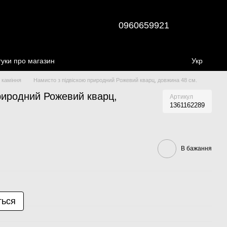
0960659921
гуки про магазин
Укр
 каміння
Намисто з підвіскою природний Рожевий кварц, довжина 48 см.
риродний Рожевий кварц,
Артикул
1361162289
В бажання
ться