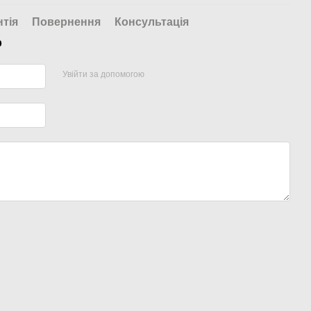
нтія
Повернення
Консультація
р
Увійти за допомогою