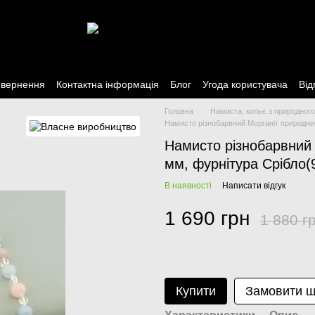
овернення
Контактна інформація
Блог
Угода користувача
Від
Головна
Намиста, кольє з природного
Намисто різнобарвний Морганіт природний
Намисто різнобарвний 
мм, фурнітура Срібло(
В наявності
Написати відгук
1 690 грн
1 880 г
Купити
Замовити 