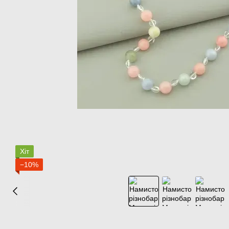
Хіт
−10%