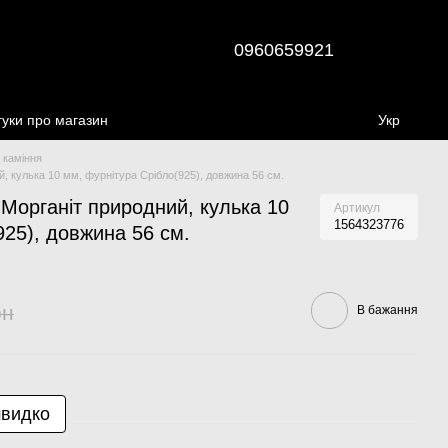
0960659921
гуки про магазин
Укр
 каміння
, кулька 10 мм, фурнітура Срібло(925), довжина 56 см.
Морганіт природний, кулька 10
Артикул
1564323776
925), довжина 56 см.
рн
В бажання
швидко