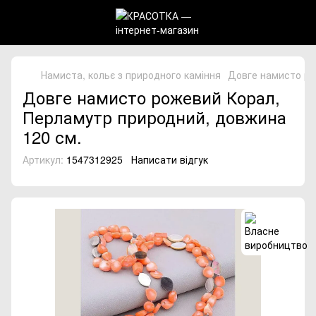
Намиста, кольє з природного каміння
Довге намисто ро
Довге намисто рожевий Корал,
Перламутр природний, довжина
120 см.
Артикул:
1547312925
Написати відгук