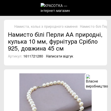
Намиста, кольє з природного каміння
Намисто білі Перл
Намисто білі Перли АА природні,
кулька 10 мм, фурнітура Срібло
925, довжина 45 см
Артикул:
1611721280
Написати відгук