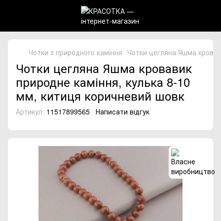
Чотки з природного каміння
Чотки цегляна Яшма кровав
Чотки цегляна Яшма кровавик
природне каміння, кулька 8-10
мм, китиця коричневий шовк
Артикул:
11517899565
Написати відгук