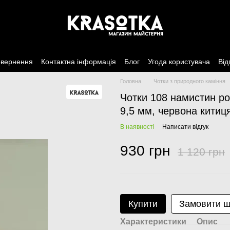
овернення
Контактна інформація
Блог
Угода користувача
Від
Головна
Чотки з природного каміння
Чотки 108 намистин р
9,5 мм, червона китиц
В наявності
Написати відгук
930 грн
1 120 грн
Купити
Замовити 
Характеристики
Опис