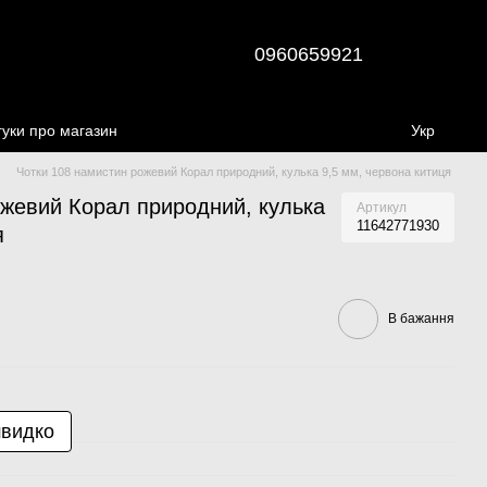
0960659921
гуки про магазин
Укр
Чотки 108 намистин рожевий Корал природний, кулька 9,5 мм, червона китиця
ожевий Корал природний, кулька
Артикул
11642771930
я
В бажання
швидко