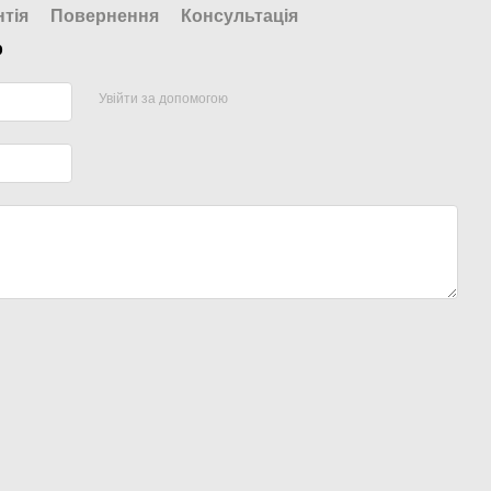
нтія
Повернення
Консультація
р
Увійти за допомогою