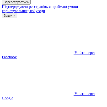
Зареєструватись
Підтверджуючи реєстрацію, я приймаю умови
користувальницької угоди
Закрити
Увійти через
Facebook
Увійти через
Google