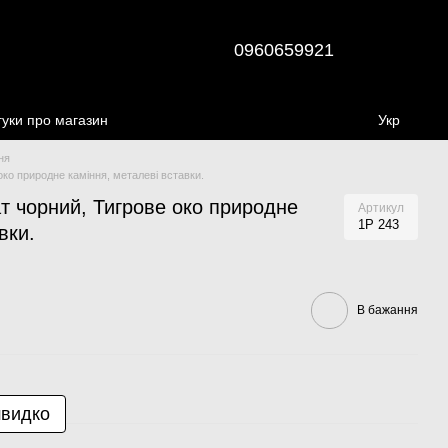
0960659921
гуки про магазин
Укр
ня
око природне каміння, металеві вставки.
ат чорний, Тигрове око природне
Артикул
1Р 243
вки.
В бажання
швидко