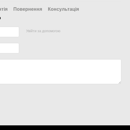
нтія
Повернення
Консультація
р
Увійти за допомогою