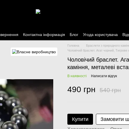
овернення
Контактна інформація
Блог
Угода користувача
Від
Головна
Браслети з природного камін
Чоловічий браслет. Агат чорний, Тигрове 
Чоловічий браслет. Аг
каміння, металеві вста
В наявності
Написати відгук
490 грн
540 грн
Купити
Замовити 