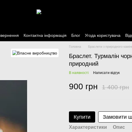
овернення
Контактна інформація
Блог
Угода користувача
Від
Головна
Браслети з природного камін
Браслет. Турмалін чор
природний
В наявності
Написати відгук
900 грн
1 400 грн
Купити
Замовити 
Характеристики
Опис