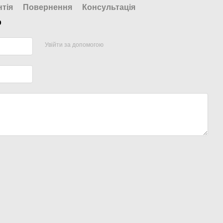
нтія
Повернення
Консультація
р
Увійти за допомогою