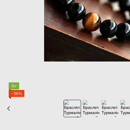
Хіт
−36%