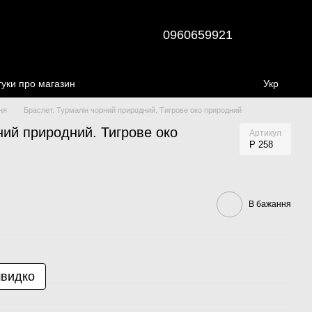
0960659921
гуки про магазин
Укр
ня
Браслет. Турмалін чорний природний. Тигрове око природний
ний природний. Тигрове око
Артикул
Р 258
В бажання
швидко