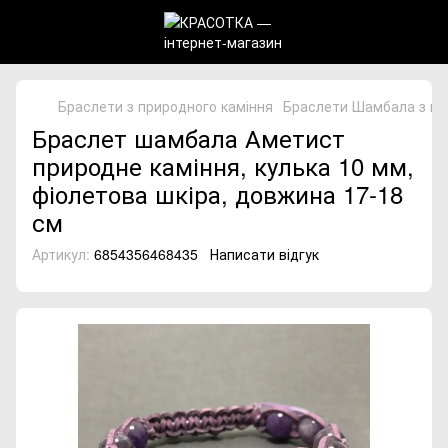
Браслети з природного каміння
Браслети Шамбала з пр
Браслет шамбала Аметист
природне каміння, кулька 10 мм,
фіолетова шкіра, довжина 17-18
см
Артикул:
6854356468435
Написати відгук