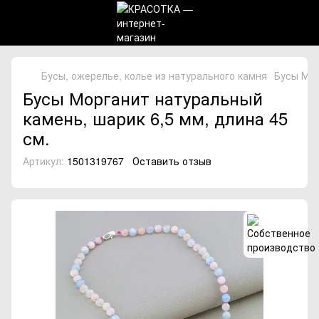
Бусы, ожерелье, колье из натурального камня
Бусы Мор
Бусы Морганит натуральный
камень, шарик 6,5 мм, длина 45
см.
Артикул:
1501319767
Оставить отзыв