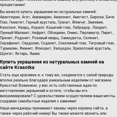
процветанию!
Вы можете купить украшения из натуральных камней:
Авантюрин, Агат, Аквамарин, Амазонит, Аметист, Бирюза, Биче
Глаз, Гематит, Горный хрусталь, Гранат, Жемчуг, Змеевик,
Кахолонг, Кварц, Коралл, Кошачий глаз, Лабрадор, Лазурит,
Лунный Малахит, Нефрит, Обсидиан, Оникс, Перламутр, Пирит,
Пренит, Родонит, Розовый кварц, Самоцветы, Селенит,
Серафинит, Сердолик, Содалит, Соколиный глаз, Тигровый глаз,
Турмалин, Фианит, Флюорит, Халцедон, Хризопский хрусталь,
Шунгит, Янтарь, Яшма.
Купить украшения из натуральных камней на
сайте Krasotka
Стать еще красивее и, к тому же, соединится с силой природы
вполне реально благодаря уникальным изделиям от магазина
Красотка! Возможно, у вас есть собственные идеи по
изготовлению украшений и хотите, чтобы мы его
визуализировали? С удовольствием осуществляем ваши мечты,
создавая самобытные изделия с камнями!
Наши менеджеры принимают заказы через корзину сайта, а
также через рабочий номер! Вы также можете звонить или