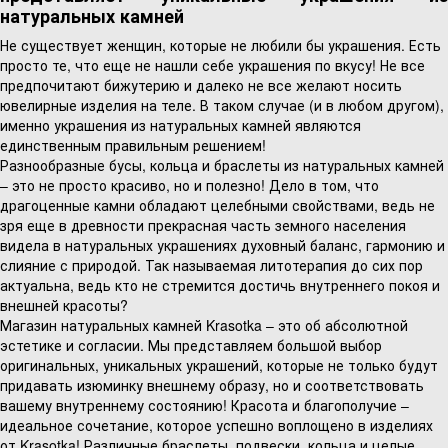
натуральных камней
Не существует женщин, которые не любили бы украшения. Есть
просто те, что еще не нашли себе украшения по вкусу! Не все
предпочитают бижутерию и далеко не все желают носить
ювелирные изделия на теле. В таком случае (и в любом другом),
именно украшения из натуральных камней являются
единственным правильным решением!
Разнообразные бусы, кольца и браслеты из натуральных камней
– это не просто красиво, но и полезно! Дело в том, что
драгоценные камни обладают целебными свойствами, ведь не
зря еще в древности прекрасная часть земного населения
видела в натуральных украшениях духовный баланс, гармонию и
слияние с природой. Так называемая литотерапия до сих пор
актуальна, ведь кто не стремится достичь внутреннего покоя и
внешней красоты?
Магазин натуральных камней Krasotka – это об абсолютной
эстетике и согласии. Мы представляем большой выбор
оригинальных, уникальных украшений, которые не только будут
придавать изюминку внешнему образу, но и соответствовать
вашему внутреннему состоянию! Красота и благополучие –
идеальное сочетание, которое успешно воплощено в изделиях
от Krasotka! Различные браслеты, подвески, кольца и целые