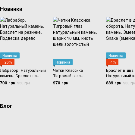
Новинки
Новинка
Новинка
−26%
Новинка
−4%
Лабрабор. Натуральный
Четки Классика
Браслет в два
камень. Браслет на
Тигровый глаз
Натуральный к
резинке. Подвеска
натуральный камень,
Змеевик. 6мм.
700 грн
970 грн
889 грн
950 грн
930 гр
дерево
шарик 10 мм, кисть шелк
(змейка).
золотистый
Блог