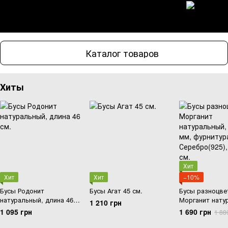
Каталог товаров
Хиты
Хит
Хит
Хит
−10%
Бусы Родонит
Бусы Агат 45 см.
Бусы разноцве
натуральный, длина 46
Морганит нату
1 210 грн
см.
шарик 10 мм, 
1 095 грн
1 690 грн
1 88
Серебро(925), 
см.