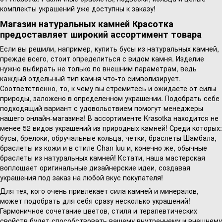
комплекты украшений уже доступны к заказу!
Магазин натуральных камней Красотка
предоставляет широкий ассортимент товара
Если вы решили, например, купить бусы из натуральных камней,
прежде всего, стоит определиться с видом камня. Изделие
нужно выбирать не только по внешним параметрам, ведь
каждый отдельный тип камня что-то символизирует.
Соответственно, то, к чему вы стремитесь и ожидаете от силы
природы, заложено в определенном украшении. Подобрать себе
подходящий вариант с удовольствием помогут менеджеры
нашего онлайн-магазина! В ассортименте Krasotka находится не
менее 52 видов украшений из природных камней! Среди которых:
бусы, брелоки, обручальные кольца, четки, браслеты Шамбала,
браслеты из кожи и в стиле Chan luu и, конечно же, обычные
браслеты из натуральных камней! Кстати, наша мастерская
воплощает оригинальные дизайнерские идеи, создавая
украшения под заказ на любой вкус покупателя!
Для тех, кого очень привлекает сила камней и минералов,
может подобрать для себя сразу несколько украшений!
Гармоничное сочетание цветов, стиля и терапевтических
свойств будет способствовать вашему внутреннему и внешнему