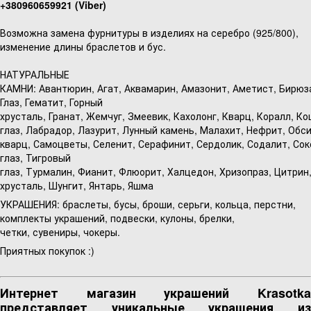
+380960659921 (Viber
)
Возможна замена фурнитуры в изделиях на серебро (925/800),
изменение длины браслетов и бус.
НАТУРАЛЬНЫЕ
КАМНИ: Авантюрин, Агат, Аквамарин, Амазонит, Аметист, Бирюз
Глаз, Гематит, Горный
хрусталь, Гранат, Жемчуг, Змеевик, Кахолонг, Кварц, Коралл, К
глаз, Лабрадор, Лазурит, Лунный камень, Малахит, Нефрит, Обси
кварц, Самоцветы, Селенит, Серафинит, Сердолик, Содалит, Со
глаз, Тигровый
глаз, Турмалин, Фианит, Флюорит, Халцедон, Хризопраз, Цитрин
хрусталь, Шунгит, Янтарь, Яшма
УКРАШЕНИЯ: браслеты, бусы, броши, серьги, кольца, перстни,
комплекты украшений, подвески, кулоны, брелки,
четки, сувениры, чокеры.
Приятных покупок :)
Интернет магазин украшений Krasotka
представляет уникальные украшения из