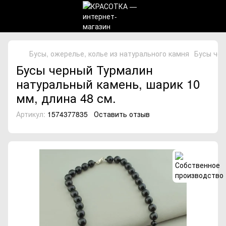
Бусы, ожерелье, колье из натурального камня
Бусы чер
Бусы черный Турмалин
натуральный камень, шарик 10
мм, длина 48 см.
Артикул:
1574377835
Оставить отзыв