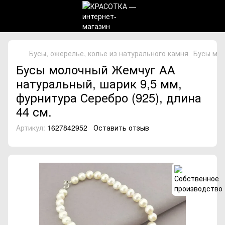
Бусы, ожерелье, колье из натурального камня
Бусы мол
Бусы молочный Жемчуг АА
натуральный, шарик 9,5 мм,
фурнитура Серебро (925), длина
44 см.
Артикул:
1627842952
Оставить отзыв