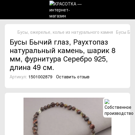
Бусы, ожерелье, колье из натурального камня
Бусы Быч
Бусы Бычий глаз, Раухтопаз
натуральный камень, шарик 8
мм, фурнитура Серебро 925,
длина 49 см.
Артикул:
1501002879
Оставить отзыв