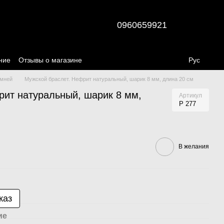
0960659921
ние
Отзывы о магазине
Рус
амней
Мужской браслет. Нефрит натуральный, шарик 8 мм, длина 20 см
рит натуральный, шарик 8 мм,
Артикул
Р 277
В желания
каз
ие