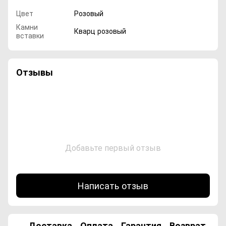
Цвет
Розовый
Камни
Кварц розовый
вставки
Отзывы
Добавьте первый отзыв
Написать отзыв
Доставка
Оплата
Гарантия
Возврат
Ко