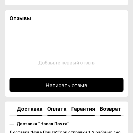
Отзывы
Добавьте первый отзыв
Написать отзыв
Доставка
Оплата
Гарантия
Возврат
Ко
Доставка "Новая Почта"
Доставка "Нова Пошта"Срок отправки 1-2 рабочих дня