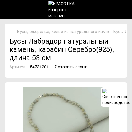
Бусы, ожерелье, колье из натурального камня
Бусы Лаб
Бусы Лабрадор натуральный
камень, карабин Серебро(925),
длина 53 см.
Артикул:
1547312011
Оставить отзыв