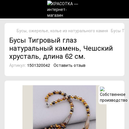
Бусы, ожерелье, колье из натурального камня
Бусы Тиг
Бусы Тигровый глаз
натуральный камень, Чешский
хрусталь, длина 62 см.
Артикул:
1501320042
Оставить отзыв