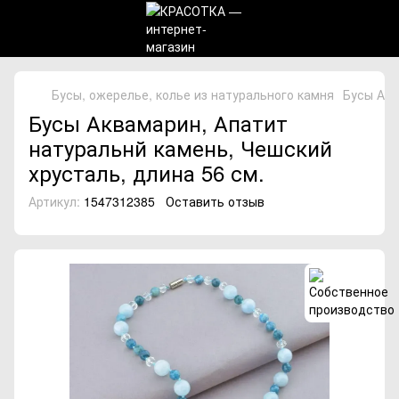
Бусы, ожерелье, колье из натурального камня
Бусы Акв
Бусы Аквамарин, Апатит
натуральнй камень, Чешский
хрусталь, длина 56 см.
Артикул:
1547312385
Оставить отзыв