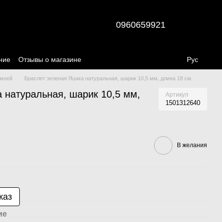
0960659921
ние
Отзывы о магазине
Рус
амней
Браслет зеленая Яшма натуральная, шарик 10,5 мм, длина 18 см.
 натуральная, шарик 10,5 мм,
Артикул
1501312640
В желания
каз
ие