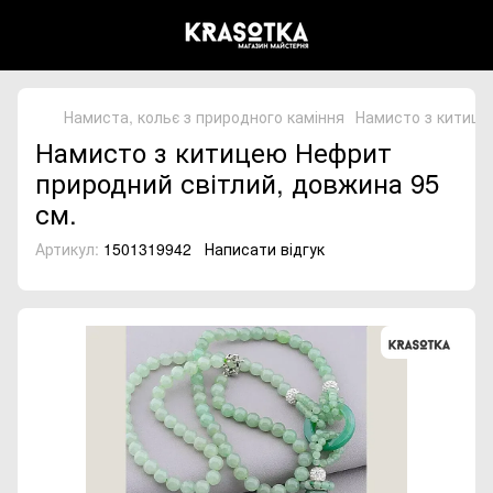
Намиста, кольє з природного каміння
Намисто з китице
Намисто з китицею Нефрит
природний світлий, довжина 95
см.
Артикул:
1501319942
Написати відгук