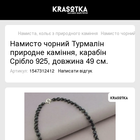
Намиста, кольє з природного каміння
Намисто чорний Ту
Намисто чорний Турмалін
природне каміння, карабін
Срібло 925, довжина 49 см.
Артикул:
1547312412
Написати відгук