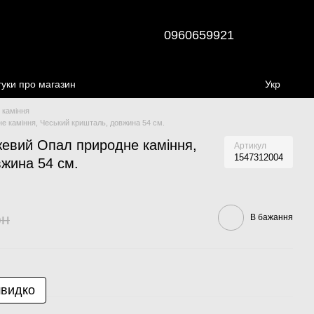
0960659921
гуки про магазин
Укр
 каміння
е каміння, Чеський кришталь, довжина 54 см.
жевий Опал природне каміння,
Артикул
1547312004
жина 54 см.
рн
В бажання
швидко