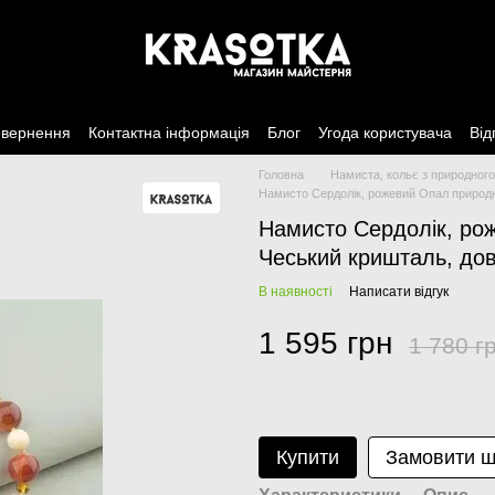
овернення
Контактна інформація
Блог
Угода користувача
Від
Головна
Намиста, кольє з природного
Намисто Сердолік, рожевий Опал природн
Намисто Сердолік, ро
Чеський кришталь, дов
В наявності
Написати відгук
1 595 грн
1 780 г
Купити
Замовити 