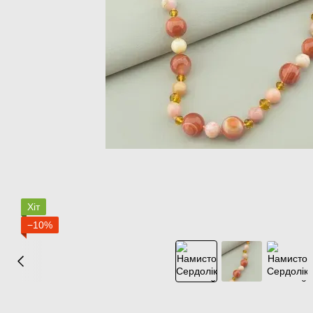
Хіт
−10%