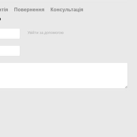
нтія
Повернення
Консультація
р
Увійти за допомогою