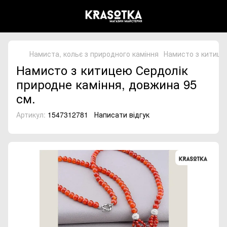
Намиста, кольє з природного каміння
Намисто з китице
Намисто з китицею Сердолік
природне каміння, довжина 95
см.
Артикул:
1547312781
Написати відгук