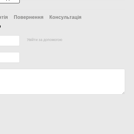
нтія
Повернення
Консультація
р
Увійти за допомогою