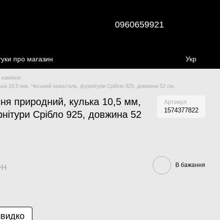
0960659921
гуки про магазин
Укр
 каміння
ка 10,5 мм, Чеський кришталь, фурнітури Срібло 925, довжина 52 см.
ня природний, кулька 10,5 мм,
Артикул
1574377822
нітури Срібло 925, довжина 52
рн
В бажання
швидко