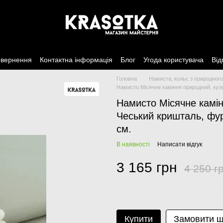
овернення
Контактна інформація
Блог
Угода користувача
Від
Головна
Намиста, кольє з природного
Намисто Місячне каміння природний, куль
Намисто Місячне камін
Чеський кришталь, фур
см.
В наявності
Написати відгук
3 165 грн
4 250 г
Купити
Замовити 