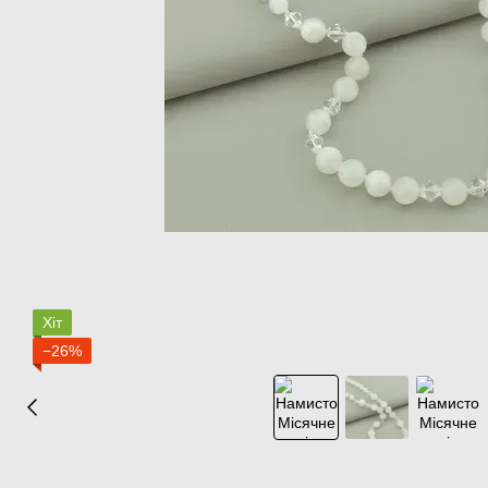
Хіт
−26%