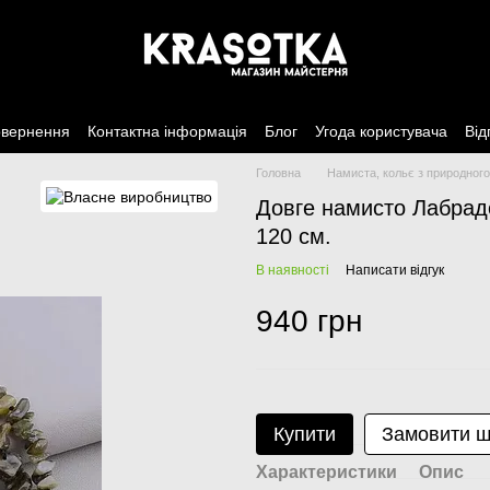
овернення
Контактна інформація
Блог
Угода користувача
Від
Головна
Намиста, кольє з природного
Довге намисто Лабрад
120 см.
В наявності
Написати відгук
940 грн
Купити
Замовити 
Характеристики
Опис