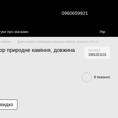
0960659921
гуки про магазин
Укр
 каміння
Довге намисто Лабрадор природне каміння, довжина 120 см.
ор природне каміння, довжина
Артикул
1501321131
В бажання
швидко