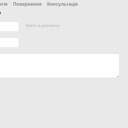
нтія
Повернення
Консультація
р
Увійти за допомогою