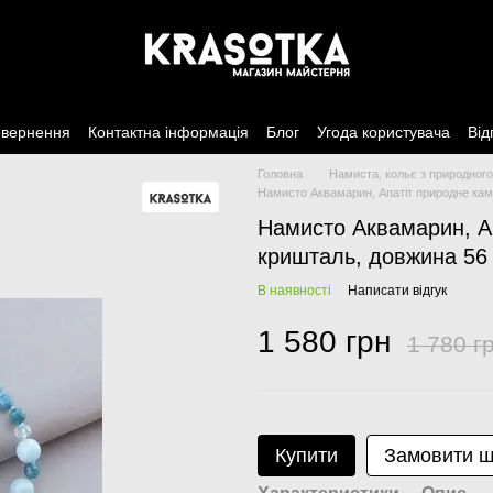
овернення
Контактна інформація
Блог
Угода користувача
Від
Головна
Намиста, кольє з природного
Намисто Аквамарин, Апатіт природне кам
Намисто Аквамарин, Ап
кришталь, довжина 56
В наявності
Написати відгук
1 580 грн
1 780 г
Купити
Замовити 