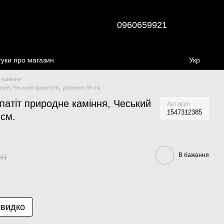
0960659921
гуки про магазин
Укр
 каміння
іння, Чеський кришталь, довжина 56 см.
атіт природне каміння, Чеський
Артикул
1547312385
 см.
рн
В бажання
швидко