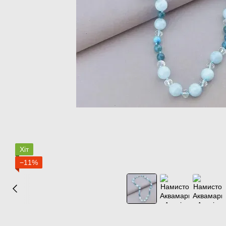
Хіт
−11%