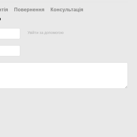
нтія
Повернення
Консультація
р
Увійти за допомогою