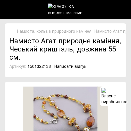
Намиста, кольє з природного каміння
Намисто Агат при
Намисто Агат природне каміння,
Чеський кришталь, довжина 55
см.
Артикул:
1501322138
Написати відгук