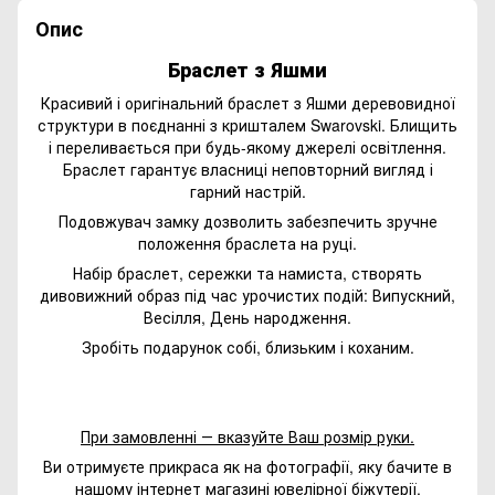
Опис
Браслет з Яшми
Красивий і оригінальний браслет з Яшми деревовидної
структури в поєднанні з кришталем Swarovski. Блищить
і переливається при будь-якому джерелі освітлення.
Браслет гарантує власниці неповторний вигляд і
гарний настрій.
Подовжувач замку дозволить забезпечить зручне
положення браслета на руці.
Набір браслет, сережки та намиста, створять
дивовижний образ під час урочистих подій: Випускний,
Весілля, День народження.
Зробіть подарунок собі, близьким і коханим.
При замовленні ― вказуйте Ваш розмір руки.
Ви отримуєте прикраса як на фотографії, яку бачите в
нашому інтернет магазині ювелірної біжутерії.