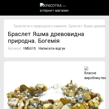
Браслети з природного каміння
Браслет Яшма древовид
Браслет Яшма древовидна
природна. Богемія
Артикул:
1МБ015
Написати відгук