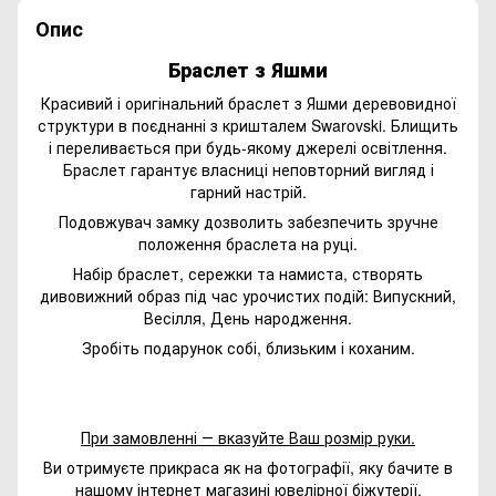
Опис
Браслет з Яшми
Красивий і оригінальний браслет з Яшми деревовидної
структури в поєднанні з кришталем Swarovski. Блищить
і переливається при будь-якому джерелі освітлення.
Браслет гарантує власниці неповторний вигляд і
гарний настрій.
Подовжувач замку дозволить забезпечить зручне
положення браслета на руці.
Набір браслет, сережки та намиста, створять
дивовижний образ під час урочистих подій: Випускний,
Весілля, День народження.
Зробіть подарунок собі, близьким і коханим.
При замовленні ― вказуйте Ваш розмір руки.
Ви отримуєте прикраса як на фотографії, яку бачите в
нашому інтернет магазині ювелірної біжутерії.