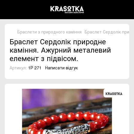
Браслети з природного каміння
Браслет Сердолік приро
Браслет Сердолік природне
каміння. Ажурний металевий
елемент з підвісом.
Артикул:
1Р 271
Написати відгук