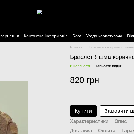
овернення
Контактна інформація
Блог
Угода користувача
Від
Головна
Браслети з природного камін
Браслет Яшма коричне
В наявності
Написати відгук
820 грн
Купити
Замовити 
Характеристики
Опис
Доставка
Оплата
Гара