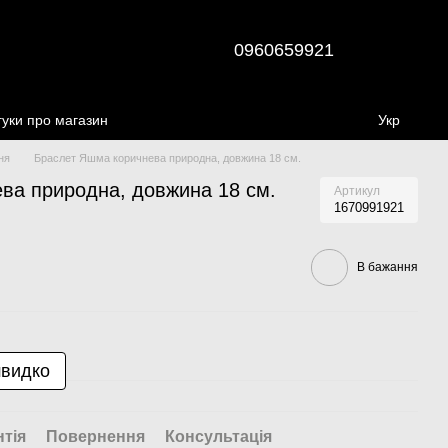
0960659921
гуки про магазин
Укр
ня
Браслет Яшма коричнева природна, довжина 18 см.
ва природна, довжина 18 см.
Артикул
1670991921
В бажання
швидко
нтія
Повернення
Консультація