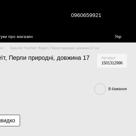
0960659921
гуки про магазин
Укр
ня
Браслет 'Fashion' Жадеїт, Перли природні, довжина 17 см.
еїт, Перли природні, довжина 17
Артикул
1501312996
В бажання
швидко