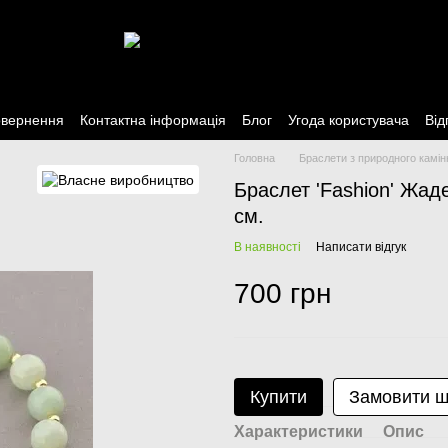
овернення
Контактна інформація
Блог
Угода користувача
Від
Головна
Браслети з природного камін
Браслет 'Fashion' Жад
см.
В наявності
Написати відгук
700 грн
Купити
Замовити 
Характеристики
Опис