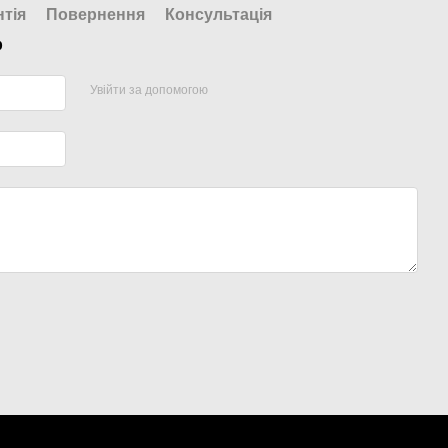
нтія
Повернення
Консультація
р
Увійти за допомогою